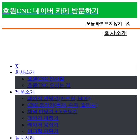
호원CNC 네이버 카페 방문하기
오늘 하루 보지 않기
회사소개
X
회사소개
호원CNC 인사말
호원CNC 오시는 길
제품소개
레이저 커팅기(아크릴, MDF)
CNC 조각기(목재, 수지, 알미늄)
채널 밴딩기 + V커팅기
레이저 마킹기
레이저 용접기
아크릴 재단기
설치사례