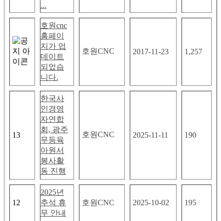
...
호원cnc
홈페이
지가 업
호원CNC
2017-11-23
1,257
데이트
되었습
니다.
한국사
인경영
자연합
회, 광주
호원CNC
13
2025-11-11
190
무등육
아원서
봉사활
동 진행
2025년
12
추석 휴
호원CNC
2025-10-02
195
무 안내