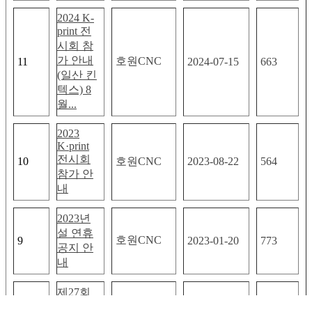
2024 K-
print 전
시회 참
가 안내
호원CNC
11
2024-07-15
663
(일산 킨
텍스) 8
월...
2023
K·print
전시회
10
호원CNC
2023-08-22
564
참가 안
내
2023년
설 연휴
호원CNC
9
2023-01-20
773
공지 안
내
제27회
한국국