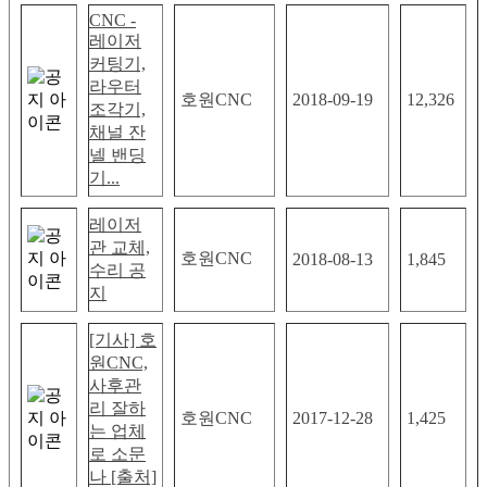
CNC -
레이저
커팅기,
라우터
호원CNC
2018-09-19
12,326
조각기,
채널 잔
넬 밴딩
기...
레이저
관 교체,
호원CNC
2018-08-13
1,845
수리 공
지
[기사] 호
원CNC,
사후관
리 잘하
호원CNC
2017-12-28
1,425
는 업체
로 소문
나 [출처]