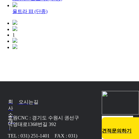
울트라 III (단종)
1
회
오시는길
사
소
호원CNC : 경기도 수원시 권선구
개
덕영대로1368번길 392
|
견적문의하기
TEL : 031) 251-1401 FAX : 031)