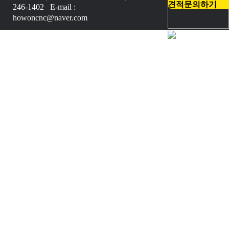
견적문의하기
246-1402 E-mail :
howoncnc@naver.com
Copyright © 2017 HOWONCNC.
All Rights Reserved.