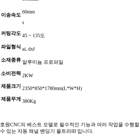
60mm
이송속도
s
커팅각도
45 ~ 135도
파일형식
ai, dxf
소재종류
알루미늄 프로파일
소비전력
2KW
제품크기
2350*850*1780mm(L*W*H)
제품무게
380Kg
호원CNC의 베스트 모델로 필수적인 기능과 여러 작업을 수행할
수 있는 자동 채널 밴딩기 울트라III 입니다.