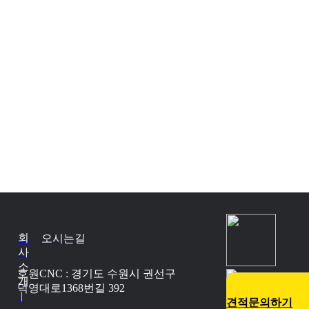
회
오시는길
사
소
호원CNC : 경기도 수원시 권선구
개
덕영대로1368번길 392
|
견적문의하기