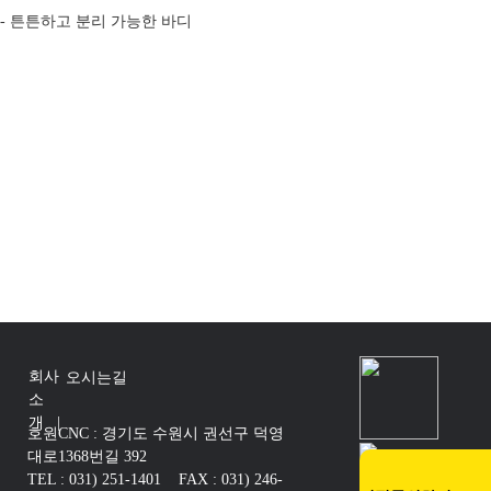
- 튼튼하고 분리 가능한 바디
회사
오시는길
소
개 |
호원CNC : 경기도 수원시 권선구 덕영
대로1368번길 392
TEL : 031) 251-1401 FAX : 031) 246-