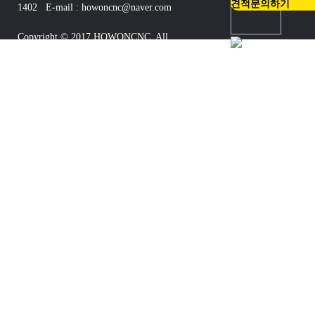
견적문의하기
1402 E-mail : howoncnc@naver.com
Copyright © 2017 HOWONCNC. All
Rights Reserved.