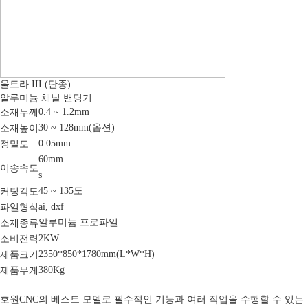
울트라 III (단종)
알루미늄 채널 밴딩기
0.4 ~ 1.2mm
소재두께
30 ~ 128mm(옵션)
소재높이
0.05mm
정밀도
60mm
이송속도
s
45 ~ 135도
커팅각도
ai, dxf
파일형식
알루미늄 프로파일
소재종류
2KW
소비전력
2350*850*1780mm(L*W*H)
제품크기
380Kg
제품무게
호원CNC의 베스트 모델로 필수적인 기능과 여러 작업을 수행할 수 있는