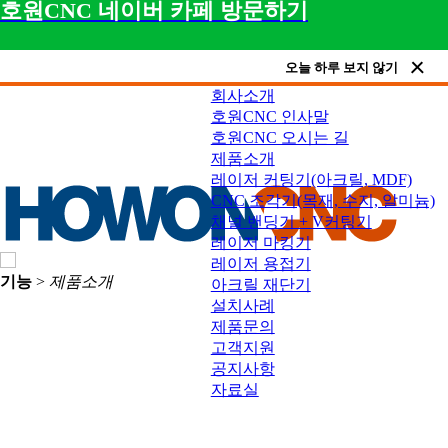
호원CNC 네이버 카페 방문하기
오늘 하루 보지 않기
회사소개
호원CNC 인사말
호원CNC 오시는 길
제품소개
레이저 커팅기(아크릴, MDF)
CNC 조각기(목재, 수지, 알미늄)
채널 밴딩기 + V커팅기
레이저 마킹기
레이저 용접기
기능
>
제품소개
아크릴 재단기
설치사례
제품문의
고객지원
공지사항
자료실