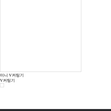
미니 V커팅기
V커팅기