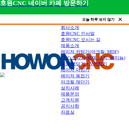
호원CNC 네이버 카페 방문하기
오늘 하루 보지 않기
회사소개
호원CNC 인사말
호원CNC 오시는 길
제품소개
레이저 커팅기(아크릴, MDF)
CNC 조각기(목재, 수지, 알미늄)
채널 밴딩기 + V커팅기
레이저 마킹기
레이저 용접기
아크릴 재단기
설치사례
고객지원
제품문의
고객지원
공지사항
자료실
문의 031-251-1401 호원CNC